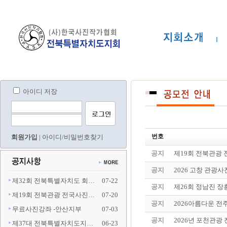
아이디 저장
번호
회원가입
|
아이디/비밀번호찾기
공지
제19회 전북관광
공지
2026 고창 관광
제32회 전북특별자치도 회…
07-22
공지
제26회 정남진 장
제19회 전북관광 전국사진…
07-20
공지
2026아름다운 전
무료사진강좌 -안산지부
07-03
공지
2026년 포천관
제37대 전북특별자치도지…
06-23