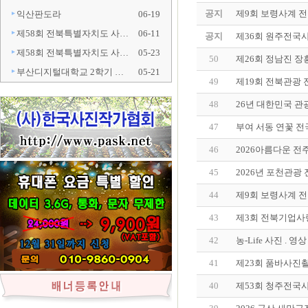
공지
제9회 보령사계 
익산판도라
06-19
제58회 전북특별자치도 사…
06-11
공지
제36회 원주전국
제58회 전북특별자치도 사…
05-23
50
제26회 정남진 장
부산디지털대학교 2학기 …
05-21
49
제19회 전북관광
48
26년 대한민국 관
47
부여 서동 연꽃 
46
2026아름다운 전
45
2026년 포천관
44
제9회 보령사계 
43
제3회 전북기업사
42
농-Life 사진 . 
41
제23회 품바사진
40
제53회 청주전국