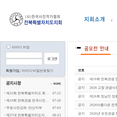
아이디 저장
번호
회원가입
|
아이디/비밀번호찾기
공지
제19회 전북관광
공지
2026 고창 관광
제32회 전북특별자치도 회…
07-22
공지
제26회 정남진 장
제19회 전북관광 전국사진…
07-20
공지
2026아름다운 전
무료사진강좌 -안산지부
07-03
공지
2026년 포천관
제37대 전북특별자치도지…
06-23