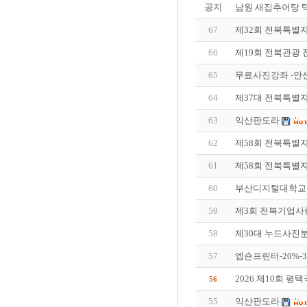
공지
남원 새집추어탕 
67
제32회 전북특별
66
제19회 전북관광
65
무료사진강좌 -안
64
제37대 전북특별
63
익산판도라
62
제58회 전북특별
61
제58회 전북특별
60
부산디지털대학교 
59
제3회 전북기업사
58
제30대 누드사진
57
엡숀프린터-20%-
2026 제10회 
56
55
익산판도라