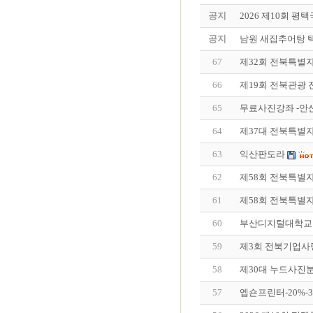
공지
2026 제10회 
공지
남원 새집추어탕 
67
제32회 전북특별
66
제19회 전북관광
65
무료사진강좌 -안
64
제37대 전북특별
63
익산판도라
62
제58회 전북특별
61
제58회 전북특별
60
부산디지털대학교 
59
제3회 전북기업사
58
제30대 누드사진
57
엡숀프린터-20%-