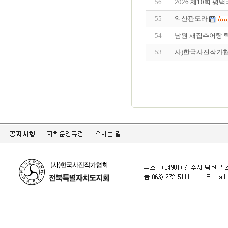
56
2026 제10회 
55
익산판도라
54
남원 새집추어탕 
53
사)한국사진작가협