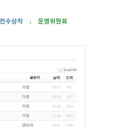
Total 84
글쓴이
날짜
조회
가연
06-22
497
가연
04-10
1287
가연
01-08
7453
가연
01-08
7453
관리자
03-01
5196