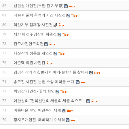
82
신현철 개인전(부안 전 지부장)
81
다송 이준택 추억의 시간 사진전
80
익산지부 김재왕 사진전
79
제37회 전주영상회 회원전
78
전주사진연구회전
77
사진작가 정춘호 개인전
76
이준택 회원 사진전
75
김경식작가의 첫번째 이야기-솔향기를 찾아서
74
송구진 사진전-논밭,추상 미학을 쓰다.
73
박영삼 개인전- 꽃의 향연
72
이한칠의 "전북천년의 세월의 세월 속으로....
71
아름다운 부안 이만수의 세계
70
정지우개인전 -해바라기 수채화