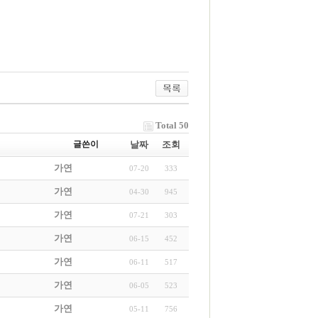
Total 50
글쓴이
날짜
조회
가연
07-20
333
가연
04-30
945
가연
07-21
303
가연
06-15
452
가연
06-11
517
가연
06-05
523
가연
05-11
756